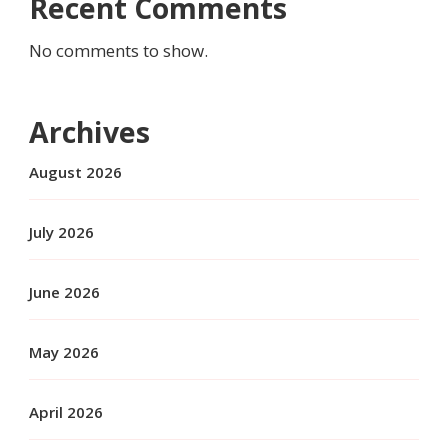
Recent Comments
No comments to show.
Archives
August 2026
July 2026
June 2026
May 2026
April 2026