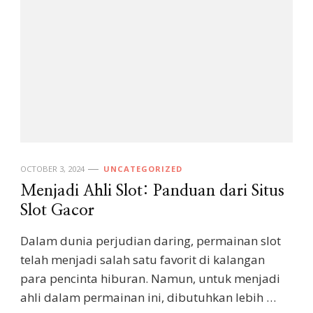
OCTOBER 3, 2024
UNCATEGORIZED
Menjadi Ahli Slot: Panduan dari Situs
Slot Gacor
Dalam dunia perjudian daring, permainan slot
telah menjadi salah satu favorit di kalangan
para pencinta hiburan. Namun, untuk menjadi
ahli dalam permainan ini, dibutuhkan lebih …