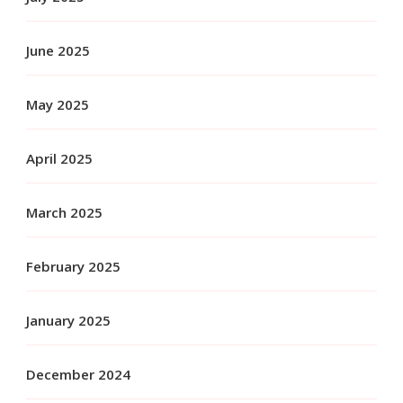
June 2025
May 2025
April 2025
March 2025
February 2025
January 2025
December 2024