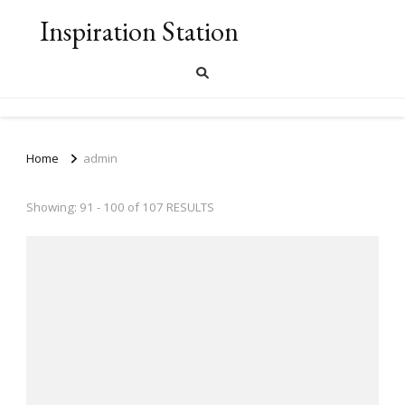
Inspiration Station
Home
admin
Showing: 91 - 100 of 107 RESULTS