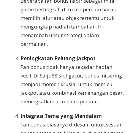
Beberapa fan bonus hadir sebagai mini
game bertingkat, di mana pemain harus
memilih jalur atau objek tertentu untuk
mengungkap hadiah tambahan. Ini
menambah unsur strategi dalam
permainan.
Peningkatan Peluang Jackpot
Fan bonus tidak hanya sekadar hadiah
kecil. Di Salju88 slot gacor, bonus ini sering
menjadi momen krusial untuk memicu
jackpot atau kombinasi kemenangan besar,
meningkatkan adrenalin pemain.
Integrasi Tema yang Mendalam
Fan bonus biasanya didesain untuk sesuai