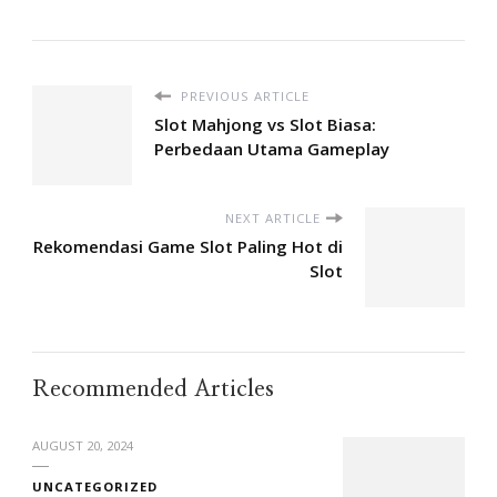
PREVIOUS ARTICLE
Slot Mahjong vs Slot Biasa:
Perbedaan Utama Gameplay
NEXT ARTICLE
Rekomendasi Game Slot Paling Hot di
Slot
Recommended Articles
AUGUST 20, 2024
UNCATEGORIZED