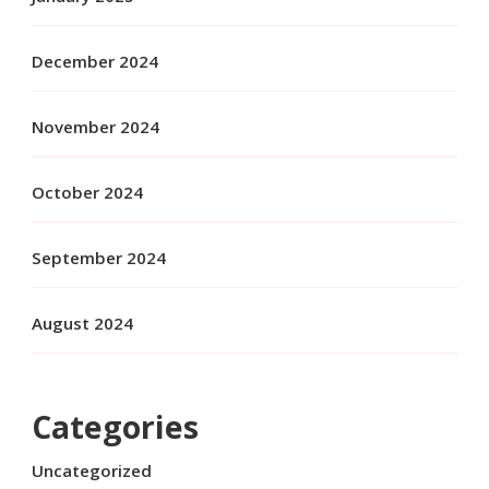
December 2024
November 2024
October 2024
September 2024
August 2024
Categories
Uncategorized