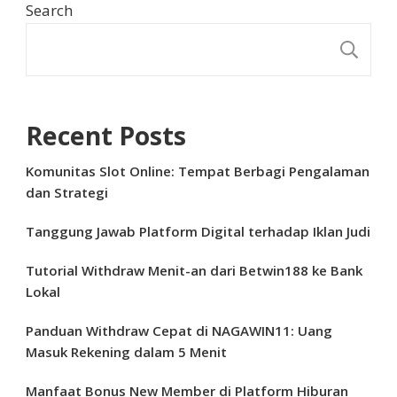
Search
S
Recent Posts
Komunitas Slot Online: Tempat Berbagi Pengalaman
dan Strategi
Tanggung Jawab Platform Digital terhadap Iklan Judi
Tutorial Withdraw Menit-an dari Betwin188 ke Bank
Lokal
Panduan Withdraw Cepat di NAGAWIN11: Uang
Masuk Rekening dalam 5 Menit
Manfaat Bonus New Member di Platform Hiburan