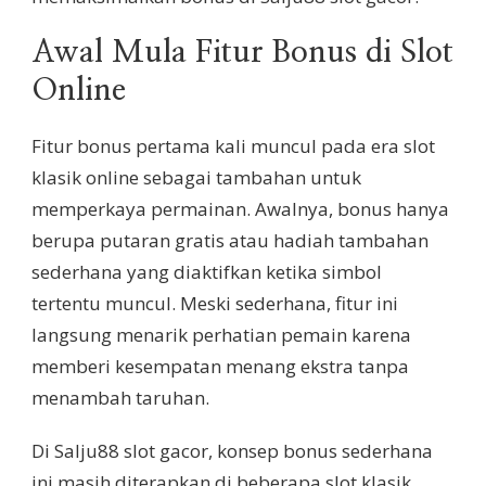
Awal Mula Fitur Bonus di Slot
Online
Fitur bonus pertama kali muncul pada era slot
klasik online sebagai tambahan untuk
memperkaya permainan. Awalnya, bonus hanya
berupa putaran gratis atau hadiah tambahan
sederhana yang diaktifkan ketika simbol
tertentu muncul. Meski sederhana, fitur ini
langsung menarik perhatian pemain karena
memberi kesempatan menang ekstra tanpa
menambah taruhan.
Di Salju88 slot gacor, konsep bonus sederhana
ini masih diterapkan di beberapa slot klasik.