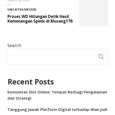
UNCATEGORIZED
Proses WD Hitungan Detik Hasil
Kemenangan Spinix di Musang178
Search
S
Recent Posts
Komunitas Slot Online: Tempat Berbagi Pengalaman
dan Strategi
Tanggung Jawab Platform Digital terhadap Iklan Judi