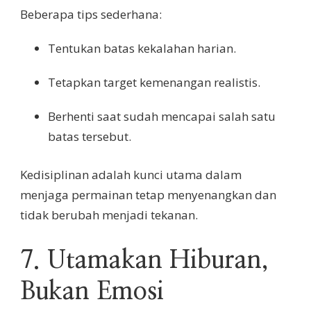
Beberapa tips sederhana:
Tentukan batas kekalahan harian.
Tetapkan target kemenangan realistis.
Berhenti saat sudah mencapai salah satu
batas tersebut.
Kedisiplinan adalah kunci utama dalam
menjaga permainan tetap menyenangkan dan
tidak berubah menjadi tekanan.
7. Utamakan Hiburan,
Bukan Emosi