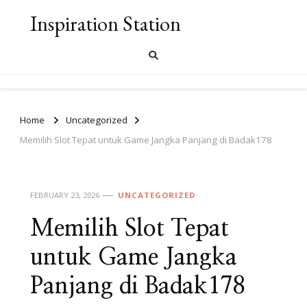
Inspiration Station
Home
Uncategorized
Memilih Slot Tepat untuk Game Jangka Panjang di Badak178
FEBRUARY 23, 2026
UNCATEGORIZED
Memilih Slot Tepat
untuk Game Jangka
Panjang di Badak178