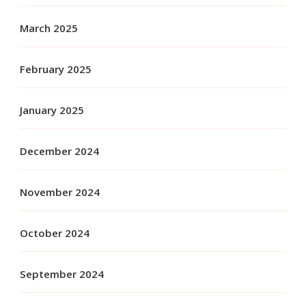
March 2025
February 2025
January 2025
December 2024
November 2024
October 2024
September 2024