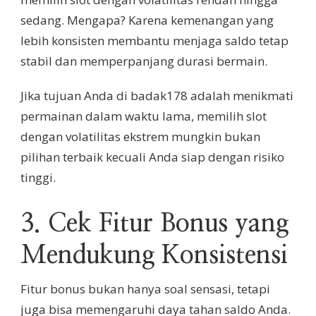
sedang. Mengapa? Karena kemenangan yang
lebih konsisten membantu menjaga saldo tetap
stabil dan memperpanjang durasi bermain.
Jika tujuan Anda di badak178 adalah menikmati
permainan dalam waktu lama, memilih slot
dengan volatilitas ekstrem mungkin bukan
pilihan terbaik kecuali Anda siap dengan risiko
tinggi.
3. Cek Fitur Bonus yang
Mendukung Konsistensi
Fitur bonus bukan hanya soal sensasi, tetapi
juga bisa memengaruhi daya tahan saldo Anda.