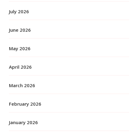
July 2026
June 2026
May 2026
April 2026
March 2026
February 2026
January 2026