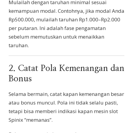
Mulailah dengan taruhan minimal sesuai
kemampuan modal. Contohnya, jika modal Anda
Rp500.000, mulailah taruhan Rp1.000–Rp2.000
per putaran. Ini adalah fase pengamatan
sebelum memutuskan untuk menaikkan
taruhan.
2. Catat Pola Kemenangan dan
Bonus
Selama bermain, catat kapan kemenangan besar
atau bonus muncul. Pola ini tidak selalu pasti,
tetapi bisa memberi indikasi kapan mesin slot
Spinix “memanas”.