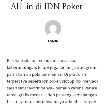
All-in di IDN Poker
ADMIN
Bermain slot online bukan hanya soal
keberuntungan, tetapi juga tentang strategi dan
pemahaman pola permainan. Di platform
terpercaya seperti
idn poker
, slot Spinix menjadi
salah satu favorit banyak pemain karena variasi
tema, grafis menarik, dan peluang kemenangan
besar. Namun, pertanyaannya adalah — kapan