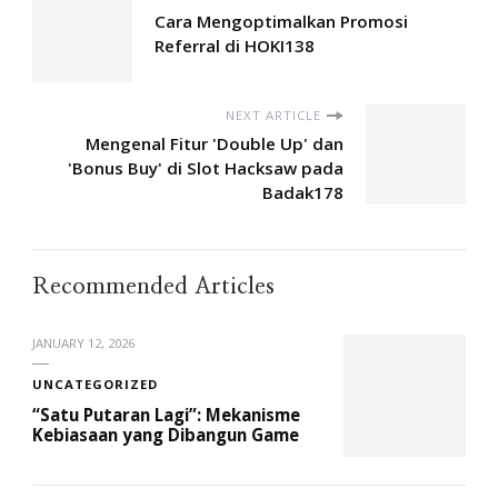
Cara Mengoptimalkan Promosi
Referral di HOKI138
NEXT ARTICLE
Mengenal Fitur 'Double Up' dan
'Bonus Buy' di Slot Hacksaw pada
Badak178
Recommended Articles
JANUARY 12, 2026
UNCATEGORIZED
“Satu Putaran Lagi”: Mekanisme
Kebiasaan yang Dibangun Game