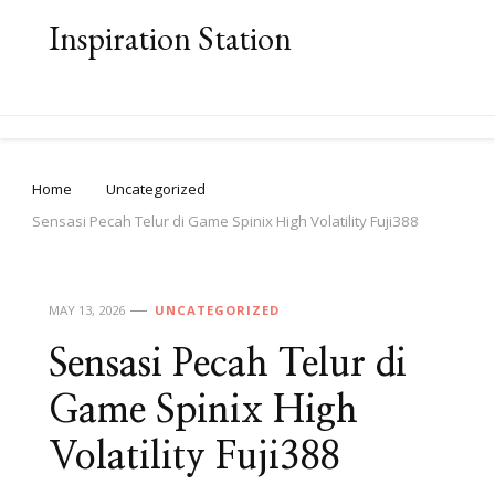
Inspiration Station
Home
Uncategorized
Sensasi Pecah Telur di Game Spinix High Volatility Fuji388
MAY 13, 2026
UNCATEGORIZED
Sensasi Pecah Telur di
Game Spinix High
Volatility Fuji388