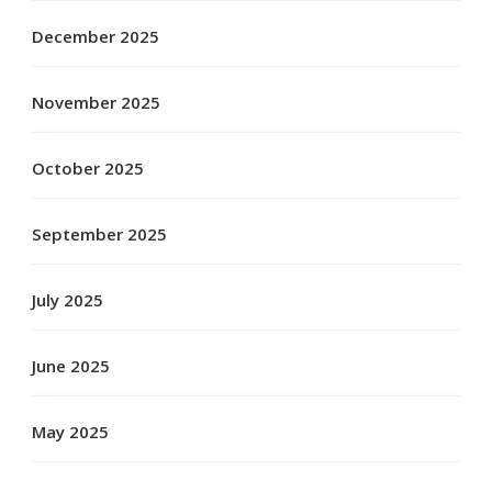
December 2025
November 2025
October 2025
September 2025
July 2025
June 2025
May 2025