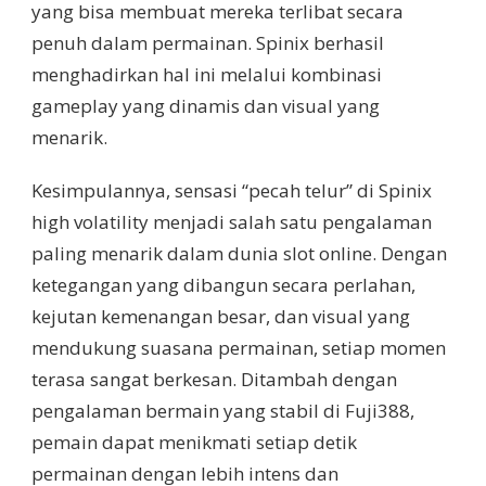
yang bisa membuat mereka terlibat secara
penuh dalam permainan. Spinix berhasil
menghadirkan hal ini melalui kombinasi
gameplay yang dinamis dan visual yang
menarik.
Kesimpulannya, sensasi “pecah telur” di Spinix
high volatility menjadi salah satu pengalaman
paling menarik dalam dunia slot online. Dengan
ketegangan yang dibangun secara perlahan,
kejutan kemenangan besar, dan visual yang
mendukung suasana permainan, setiap momen
terasa sangat berkesan. Ditambah dengan
pengalaman bermain yang stabil di Fuji388,
pemain dapat menikmati setiap detik
permainan dengan lebih intens dan