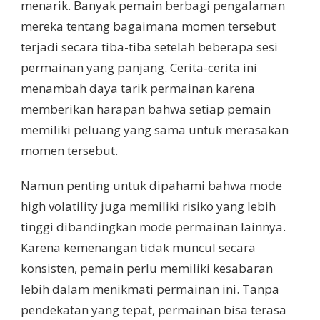
menarik. Banyak pemain berbagi pengalaman
mereka tentang bagaimana momen tersebut
terjadi secara tiba-tiba setelah beberapa sesi
permainan yang panjang. Cerita-cerita ini
menambah daya tarik permainan karena
memberikan harapan bahwa setiap pemain
memiliki peluang yang sama untuk merasakan
momen tersebut.
Namun penting untuk dipahami bahwa mode
high volatility juga memiliki risiko yang lebih
tinggi dibandingkan mode permainan lainnya.
Karena kemenangan tidak muncul secara
konsisten, pemain perlu memiliki kesabaran
lebih dalam menikmati permainan ini. Tanpa
pendekatan yang tepat, permainan bisa terasa