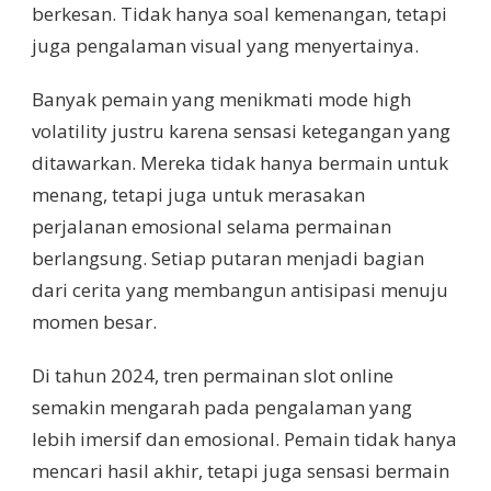
berkesan. Tidak hanya soal kemenangan, tetapi
juga pengalaman visual yang menyertainya.
Banyak pemain yang menikmati mode high
volatility justru karena sensasi ketegangan yang
ditawarkan. Mereka tidak hanya bermain untuk
menang, tetapi juga untuk merasakan
perjalanan emosional selama permainan
berlangsung. Setiap putaran menjadi bagian
dari cerita yang membangun antisipasi menuju
momen besar.
Di tahun 2024, tren permainan slot online
semakin mengarah pada pengalaman yang
lebih imersif dan emosional. Pemain tidak hanya
mencari hasil akhir, tetapi juga sensasi bermain