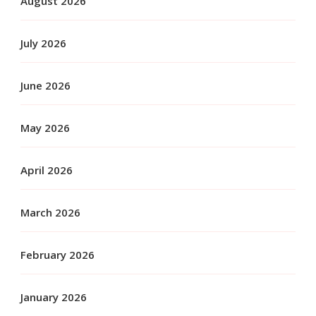
August 2026
July 2026
June 2026
May 2026
April 2026
March 2026
February 2026
January 2026