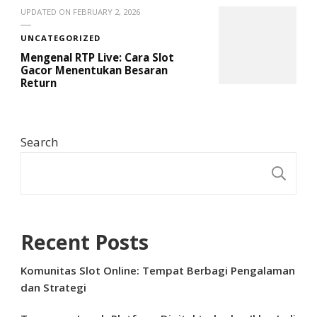
UPDATED ON
FEBRUARY 2, 2026
UNCATEGORIZED
Mengenal RTP Live: Cara Slot
Gacor Menentukan Besaran
Return
Search
S
Recent Posts
Komunitas Slot Online: Tempat Berbagi Pengalaman
dan Strategi