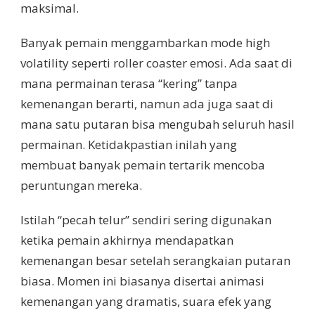
maksimal.
Banyak pemain menggambarkan mode high
volatility seperti roller coaster emosi. Ada saat di
mana permainan terasa “kering” tanpa
kemenangan berarti, namun ada juga saat di
mana satu putaran bisa mengubah seluruh hasil
permainan. Ketidakpastian inilah yang
membuat banyak pemain tertarik mencoba
peruntungan mereka.
Istilah “pecah telur” sendiri sering digunakan
ketika pemain akhirnya mendapatkan
kemenangan besar setelah serangkaian putaran
biasa. Momen ini biasanya disertai animasi
kemenangan yang dramatis, suara efek yang