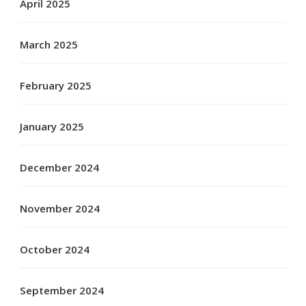
April 2025
March 2025
February 2025
January 2025
December 2024
November 2024
October 2024
September 2024