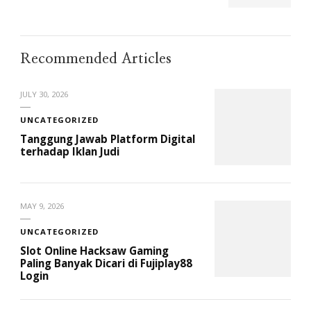
Recommended Articles
JULY 30, 2026
UNCATEGORIZED
Tanggung Jawab Platform Digital
terhadap Iklan Judi
MAY 9, 2026
UNCATEGORIZED
Slot Online Hacksaw Gaming
Paling Banyak Dicari di Fujiplay88
Login