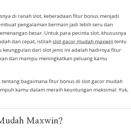
snya di ranah slot, keberadaan fitur bonus menjadi
embuat pengalaman bermain jadi lebih seru dan
menangan besar. Untuk para pecinta slot, khususnya
ah dan cepat, istilah
slot gacor mudah maxwin
tentu
u keunggulan dari slot jenis ini adalah hadirnya fitur
gkan dan mampu meningkatkan peluang kamu
s tentang bagaimana fitur bonus di slot gacor mudah
ampuh kamu dalam meraih keuntungan maksimal. Yuk,
r Mudah Maxwin?