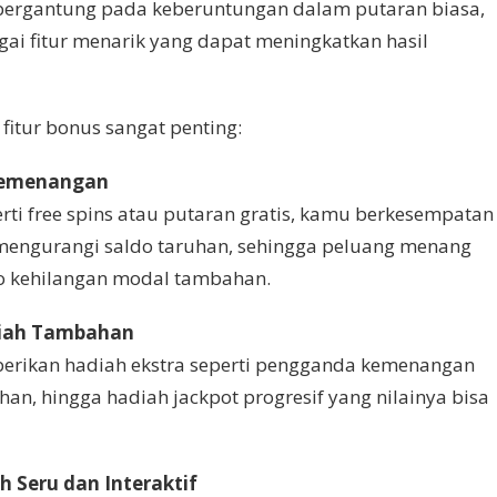
bergantung pada keberuntungan dalam putaran biasa,
gai fitur menarik yang dapat meningkatkan hasil
fitur bonus sangat penting:
Kemenangan
ti free spins atau putaran gratis, kamu berkesempatan
mengurangi saldo taruhan, sehingga peluang menang
iko kehilangan modal tambahan.
diah Tambahan
erikan hadiah ekstra seperti pengganda kemenangan
han, hingga hadiah jackpot progresif yang nilainya bisa
 Seru dan Interaktif