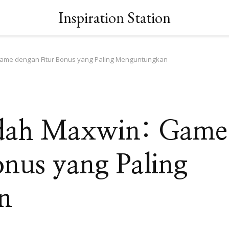
Inspiration Station
Game dengan Fitur Bonus yang Paling Menguntungkan
udah Maxwin: Game
onus yang Paling
n