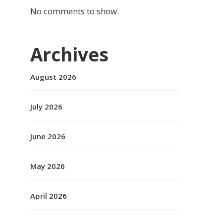
No comments to show.
Archives
August 2026
July 2026
June 2026
May 2026
April 2026