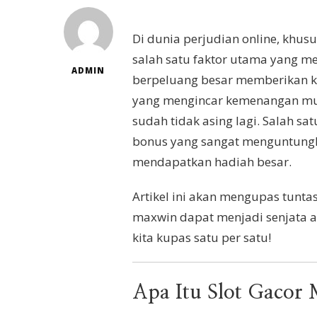
Di dunia perjudian online, khusu
salah satu faktor utama yang m
ADMIN
berpeluang besar memberikan ke
yang mengincar kemenangan mud
sudah tidak asing lagi. Salah sat
bonus yang sangat menguntun
mendapatkan hadiah besar.
Artikel ini akan mengupas tunta
maxwin dapat menjadi senjata 
kita kupas satu per satu!
Apa Itu Slot Gaco